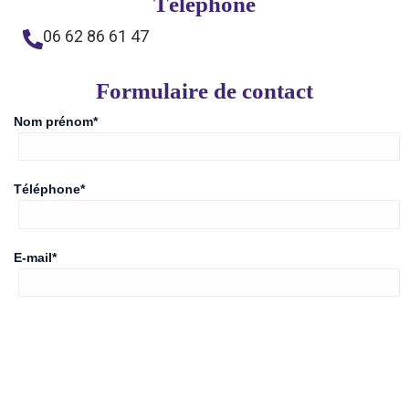
Téléphone
06 62 86 61 47
Formulaire de contact
Nom prénom*
Téléphone*
E-mail*
Vos données seront utilisées uniquement pour les
échanges et correspondances internes.
Votre message*