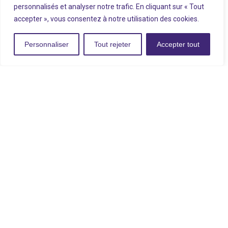
personnalisés et analyser notre trafic. En cliquant sur « Tout
UNE PROGRAMMATION FAITE PAR
accepter », vous consentez à notre utilisation des cookies.
QUI ?
Personnaliser
Tout rejeter
Accepter tout
En savoir plus
Le Quai des possibles
1 Place Jean Monnet
44240 Sucé-sur-Erdre
Horaires d'ouverture du tiers lieu
Mercredi : 10h-12h30 / 14h-18h
Jeudi : 14h-18h
Vendredi : 14h-18h
Ouverture selon la programmation le restant de la
semaine