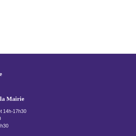
e
la Mairie
et 14h-17h30
0
9h30