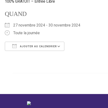
100% GRATUIT – Entrée Libre
QUAND
27 novembre 2024 - 30 novembre 2024
Toute la journée
AJOUTER AU CALENDRIER
Télécharger ICS
Calendrier Google
iCalendar
Office 365
Outlook Live
←
Évènement précédent