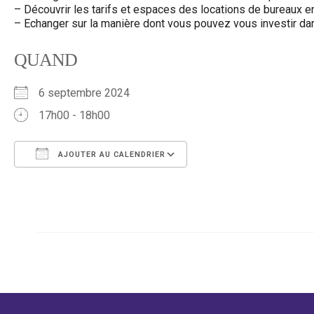
– Découvrir les tarifs et espaces des locations de bureaux e
– Echanger sur la manière dont vous pouvez vous investir dans
QUAND
6 septembre 2024
17h00 - 18h00
AJOUTER AU CALENDRIER
Télécharger ICS
Calendrier Google
iCalendar
Office 365
Outlook Live
←
Évènement précédent