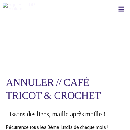
Aller
Men
au
contenu
Facilitatrice
ANNULER // CAFÉ
TRICOT & CROCHET
Tissons des liens, maille après maille !
Récurrence tous les 3ème lundis de chaque mois !