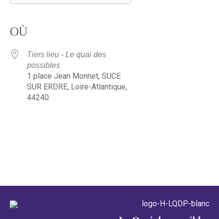
Télécharger ICS
Calendrier Google
iCalendar
Office 365
Outlook Live
OÙ
Tiers lieu - Le quai des
possibles
1 place Jean Monnet, SUCE
SUR ERDRE, Loire-Atlantique,
44240
←
Évènement précédent
Évènement suivant
→