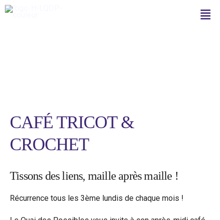
Aller
Men
au
contenu
Facilitatrice
CAFÉ TRICOT &
CROCHET
Tissons des liens, maille après maille !
Récurrence tous les 3ème lundis de chaque mois !