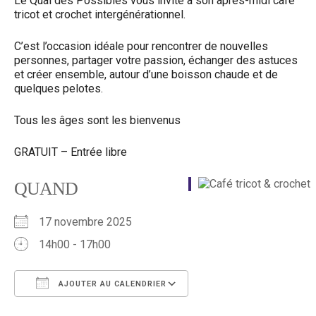
Le Quai des Possibles vous invite à son après-midi café
tricot et crochet intergénérationnel.
C’est l’occasion idéale pour rencontrer de nouvelles
personnes, partager votre passion, échanger des astuces
et créer ensemble, autour d’une boisson chaude et de
quelques pelotes.
Tous les âges sont les bienvenus
GRATUIT – Entrée libre
QUAND
17 novembre 2025
14h00 - 17h00
AJOUTER AU CALENDRIER
Télécharger ICS
Calendrier Google
iCalendar
Office 365
Outlook Live