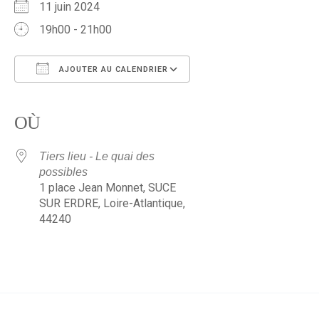
11 juin 2024
19h00 - 21h00
AJOUTER AU CALENDRIER
Télécharger ICS
Calendrier Google
iCalendar
Office 365
Outlook Live
OÙ
Tiers lieu - Le quai des
possibles
1 place Jean Monnet, SUCE
SUR ERDRE, Loire-Atlantique,
44240
←
Évènement précédent
Évènement suivant
→