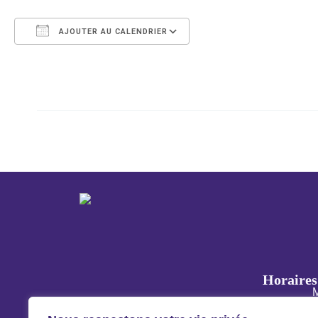
AJOUTER AU CALENDRIER
Télécharger ICS
Calendrier Google
iCalendar
Office 365
Outlook Live
←
Évènement précédent
Horaires 
M