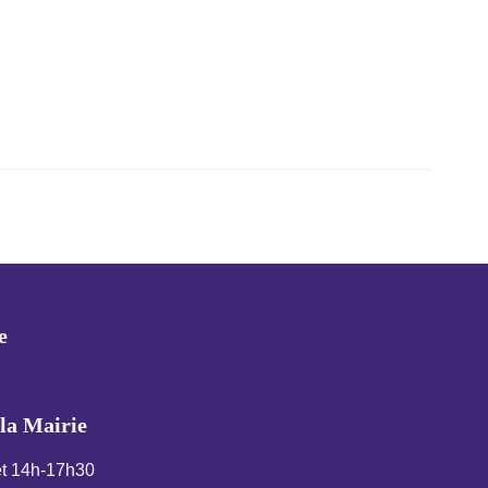
Évènement suivant
→
e
la Mairie
et 14h-17h30