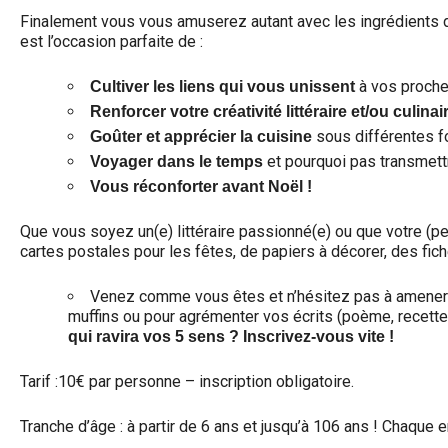
Finalement vous vous amuserez autant avec les ingrédients d’un
est l’occasion parfaite de :
à vos proch
Cultiver les liens qui vous unissent
Renforcer votre créativité littéraire et/ou culinai
sous différentes for
Goûter et apprécier la cuisine
et pourquoi pas transmett
Voyager dans le temps
Vous réconforter avant Noël !
Que vous soyez un(e) littéraire passionné(e) ou que votre (peti
cartes postales pour les fêtes, de papiers à décorer, des fic
Venez comme vous êtes et n’hésitez pas à amener u
muffins ou pour agrémenter vos écrits (poème, recett
qui ravira vos 5 sens ? Inscrivez-vous vite !
Tarif :10€ par personne – inscription obligatoire.
Tranche d’âge : à partir de 6 ans et jusqu’à 106 ans ! Chaque e