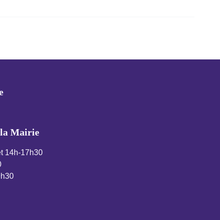
Évènement suivant
→
e
la Mairie
et 14h-17h30
0
9h30