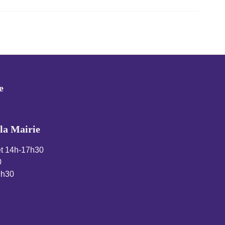
Évènement suivant
→
e
la Mairie
et 14h-17h30
0
9h30