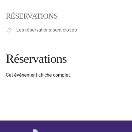
Télécharger ICS
Calendrier Google
iCalendar
Office 365
Outlook Live
RÉSERVATIONS
Les réservations sont closes
Réservations
Cet évènement affiche complet.
←
Évènement précédent