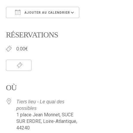
AJOUTER AU CALENDRIER
Télécharger ICS
Calendrier Google
iCalendar
Office 365
Outlook Live
RÉSERVATIONS
0.00€
OÙ
Tiers lieu - Le quai des
possibles
1 place Jean Monnet, SUCE
SUR ERDRE, Loire-Atlantique,
44240